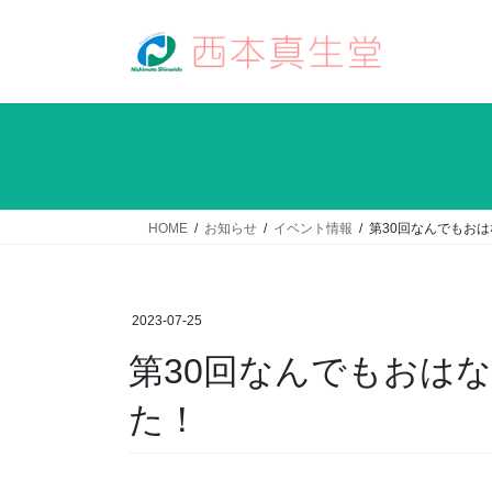
コ
ナ
ン
ビ
テ
ゲ
ン
ー
ツ
シ
へ
ョ
ス
ン
キ
に
ッ
移
HOME
お知らせ
イベント情報
第30回なんでもおは
プ
動
2023-07-25
第30回なんでもおはな
た！