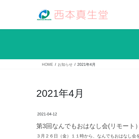
コ
ナ
ン
ビ
テ
ゲ
ン
ー
ツ
シ
へ
ョ
ス
ン
キ
に
ッ
移
HOME
お知らせ
2021年4月
プ
動
2021年4月
2021-04-12
第3回なんでもおはなし会(リモート
３月２６日（金）１１時から、なんでもおはなし会を